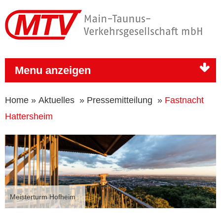
Menu anzeigen
Home
»
Aktuelles
»
Pressemitteilung
»
Fastnacht
Hattersheim
Meisterturm Hofheim