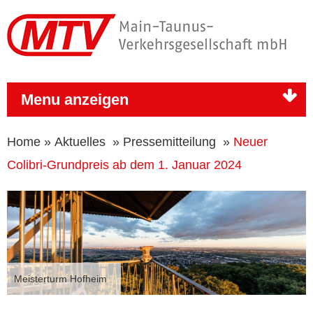
Menu anzeigen
Home
»
Aktuelles
»
Pressemitteilung
»
Neuer
Colibri-Grundpreis ab dem 1. Januar 2024
Meisterturm Hofheim