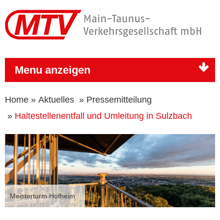
Menu anzeigen
Home
»
Aktuelles
»
Pressemitteilung
»
Haltestellenentfall und Umleitung in Sulzbach
Meisterturm Hofheim